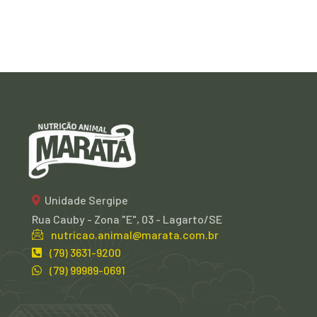
Unidade Sergipe
Rua Cauby - Zona "E", 03 - Lagarto/SE
nutricao.animal@marata.com.br
(79) 3631-9200
(79) 99989-0691