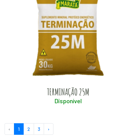
TERMINAÇÃO 25M
Disponível
‹
1
2
3
›